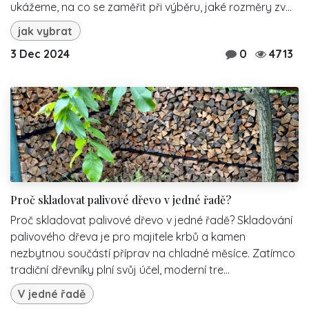
ukážeme, na co se zaměřit při výběru, jaké rozměry zv...
jak vybrat
3 Dec 2024
0
4713
Proč skladovat palivové dřevo v jedné řadě?
Proč skladovat palivové dřevo v jedné řadě? Skladování
palivového dřeva je pro majitele krbů a kamen
nezbytnou součástí příprav na chladné měsíce. Zatímco
tradiční dřevníky plní svůj účel, moderní tre...
V jedné řadě