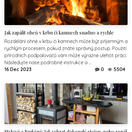
Jak zapálit oheň v krbu či kamnech snadno a rychle
Rozdělání ohně v krbu či kamnech může být příjemným a
rychlým procesem, pokud znáte správný postup. Použití
přírodních podpalovačů vám může výrazně ulehčit práci.
Následujte naše podrobné instrukce a ...
16 Dec 2023
0
5504
Stylově a funkčně: Jak vybrat dokonalý stojan, nebo regál