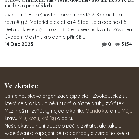
na dřevo pro váš krb
Úvodem 1. Funkčnost na prvním místě 2. Kapacita a
rozměry 3. Materiál a estetika 4. Stabilita a odolnost 5.
Detaily, které dělají rozdíl 6. Cena versus kvalita Závěrem
Úvodem Vlastnit krb doma přináší...
14 Dec 2023
0
3154
Ve zkratce
Jsme nezisková organizace (spolek) - Zookoutek z.s.,
která se s láskou a péčí stará o různé druhy zvířátek.
Mezi našimi zvířátky najdete koníka
Vendulku
, lamu
Máju
,
krávu
Miu
,
kozy
,
králíky
a další.
Naše aktivita není pouze o péči o zvířata, ale také o
vzdělávání a zapojení dětí do přírody a zvířecího světa