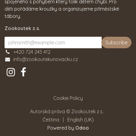
spojeného s pohybem který tolik dětem chybí. Pro
děti pořádáme kroužky a organizujeme příměstské
tábory.
Zookoutek z.s.
Subscribe
+420 724 245 412
info@zookoutekunovacku.cz
Cookie Policy
Autorská práva © Zookoutek z.s.
Čeština
|
English (UK)
Powered by
Odoo