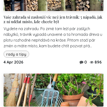
Vaše zahrada si zaslouží víc než jen trávník: 5 nápadů, jak
z ní udělat místo, kde chcete být
Vyjdete na zahradu. Po zimě tam leží pár zašlých
nábytků, trávník vypadá unaveně a ta hromada dřeva u
plotu rozhodně nepřidává na kráse. Přitom stačí pár
změn a máte místo, kam budete chtít pozvat přá...
rady a tipy
4 Apr 2026
0
896