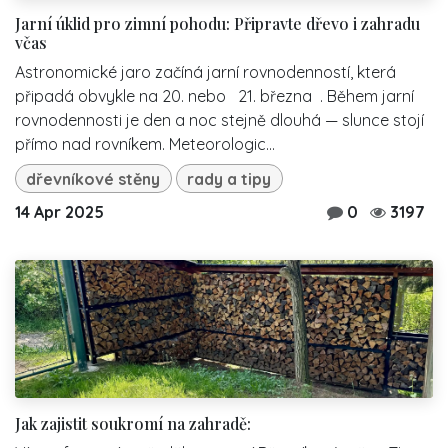
Jarní úklid pro zimní pohodu: Připravte dřevo i zahradu
včas
Astronomické jaro začíná jarní rovnodenností, která
připadá obvykle na 20. nebo 21. března . Během jarní
rovnodennosti je den a noc stejně dlouhá — slunce stojí
přímo nad rovníkem. Meteorologic...
dřevníkové stěny
rady a tipy
14 Apr 2025
0
3197
Jak zajistit soukromí na zahradě: