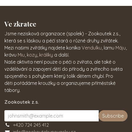
Ve zkratce
Jsme nezisková organizace (spolek) - Zookoutek z.s.,
která se s láskou a péčí stará o různé druhy zvířátek.
Mezi našimi zvířátky najdete koníka
Vendulku
, lamu
Máju
,
krávu
Miu
,
kozy
,
králíky
a další.
Naše aktivita není pouze o péči o zvířata, ale také o
vzdělávání a zapojení dětí do přírody a zvířecího světa
spojeného s pohybem který tolik dětem chybí. Pro
děti pořádáme kroužky a organizujeme příměstské
tábory.
Zookoutek z.s.
Subscribe
+420 724 245 412
info@zookoutekunovacku.cz