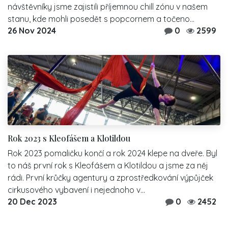
návštěvníky jsme zajistili příjemnou chill zónu v našem
stanu, kde mohli posedět s popcornem a točeno...
26 Nov 2024
0
2599
Rok 2023 s Kleofášem a Klotildou
Rok 2023 pomaličku končí a rok 2024 klepe na dveře. Byl
to náš první rok s Kleofášem a Klotildou a jsme za něj
rádi. První krůčky agentury a zprostředkování výpůjček
cirkusového vybavení i nejednoho v...
20 Dec 2023
0
2452