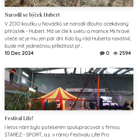
Narodil se býček Hubert
V ZOO koutku u Nováčků se narodil dlouho očekávaný
přírůstek - Hubert. Má se čile k světu a mamce Mii hravě
uteče ač je mu jen pár dní. Kdo by rád Huberta navštívil,
bude mít jedinečnou příležitost př...
10 Dec 2024
0
2594
Festival Life!
I letos nám bylo potěšením spolupracovat s firmou
STAREZ - SPORT, a.s. v rámci Festivalu Life! Pro