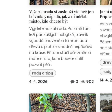
Vaše zahrada si zaslouží víc než jen
Jarní 
trávník: 5 nápadů, jak z ní udělat
Připra
místo, kde chcete být
Astron
Vyjdete na zahradu. Po zimě tam
rovnod
leží pár zašlých nábytků, trávník
obvykl
vypadá unaveně a ta hromada
Během 
dřeva u plotu rozhodně nepřidává
noc st
na kráse. Přitom stačí pár změn a
přímo 
máte místo, kam budete chtít
dřev
pozvat přá...
rady
rady a tipy
14. 4.
4. 4. 2026
0
902