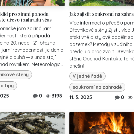
úklid pro zimní pohodu:
Jak zajistit soukromí na zahra
vte dřevo i zahradu včas
Více informací o předělu pom
omické jaro začíná jarní
Dřevníkové stěny Zjistit více 
enností, která připadá
efektivně a stylově oddělit s
e na 20. nebo 21. března .
pozemek? Metody vizuálního
jarní rovnodennosti je den a
předělu a proč zvolit Dřevník
ejně dlouhá — slunce stojí
stěny Obchod Kontaktujte n
nad rovníkem. Meteorologic...
dnešní...
níkové stěny
V jedné řadě
 a tipy
soukromí na zahradě
 2025
0
3198
11. 3. 2025
0