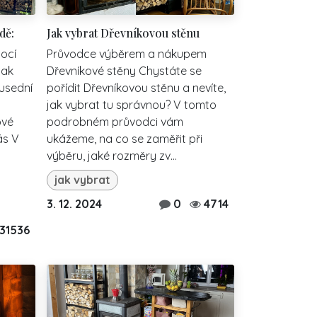
dě:
Jak vybrat Dřevníkovou stěnu
ocí
Průvodce výběrem a nákupem
Jak
Dřevníkové stěny Chystáte se
ousední
pořídit Dřevníkovou stěnu a nevíte,
jak vybrat tu správnou? V tomto
ové
podrobném průvodci vám
ás V
ukážeme, na co se zaměřit při
výběru, jaké rozměry zv...
jak vybrat
3. 12. 2024
0
4714
31536