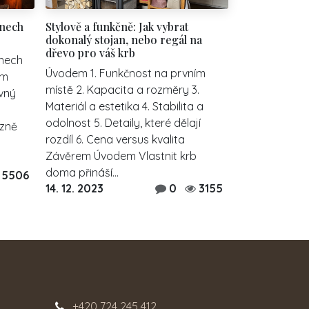
mnech
Stylově a funkčně: Jak vybrat
dokonalý stojan, nebo regál na
dřevo pro váš krb
mnech
Úvodem 1. Funkčnost na prvním
ým
místě 2. Kapacita a rozměry 3.
vný
Materiál a estetika 4. Stabilita a
odolnost 5. Detaily, které dělají
zně
rozdíl 6. Cena versus kvalita
Závěrem Úvodem Vlastnit krb
doma přináší...
5506
14. 12. 2023
0
3155
+420 724 245 412