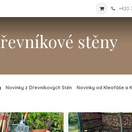
shop
Nabídka
Více
Kontaktujte nás
+
420 
Dřevníkové stěny
y
Novinky z Dřevníkových Stěn
Novinky od Kleofáše a K