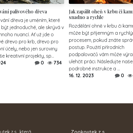
vání palivového dřeva
Jak zapálit oheň v krbu či ka
snadno a rychle
vání dřeva je uměním, které
Rozdělání ohně v krbu či ka
 být jednoduché, ale skrývá v
může být příjemným a rychl
noho nuancí. Ať už jde o
procesem, pokud znáte sprá
vé dřevo pro krb, dřevo pro
postup. Použití přírodních
ní účely, nebo jen suroviny
podpalovačů vám může výra
e kreativní projekty, sp...
ulehčit práci. Následujte naše
024
0
734
podrobné instrukce a ...
16. 12. 2023
0
ek z.s., která
Zookoutek z.s.