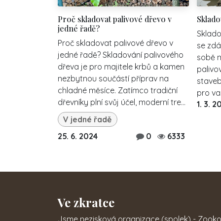
Proč skladovat palivové dřevo v
Sklado
jedné řadě?
Sklado
Proč skladovat palivové dřevo v
se zdá
jedné řadě? Skladování palivového
sobě m
dřeva je pro majitele krbů a kamen
palivo
nezbytnou součástí příprav na
staveb
chladné měsíce. Zatímco tradiční
pro vaš
dřevníky plní svůj účel, moderní tre...
1. 3. 2
V jedné řadě
25. 6. 2024
0
6333
Ve zkratce
Jsme nezisková organizace (spolek) - Zookout