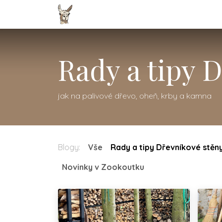
Přejít na obsah
Domovská stránka
Zvířátka
E-
Rady a tipy 
jak na palivové dřevo, oheň, krby a kamna
Blogy:
Vše
Rady a tipy Dřevníkové stěn
Novinky v Zookoutku