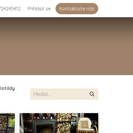
724245412
Přihlásit se
Kontaktujte nás
lotildy