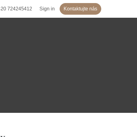
420 724245412
Sign in
Kontaktujte nás
zy