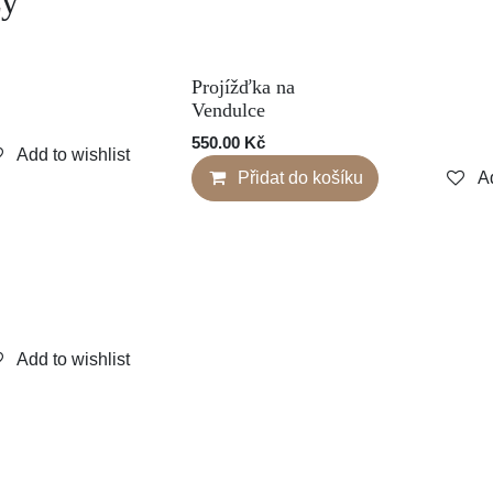
azy
ou
Projížďka na
Vendulce
550.00
Kč
Add to wishlist
Přidat do košíku
A
Add to wishlist