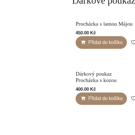
Dárkové pouk
Procházka s lamou Máj
Super zážitek
450.00
Kč
Přidat do košíku
Dárkový poukaz
Sale
Procházka s
kozou
400.00
Kč
Přidat do košíku