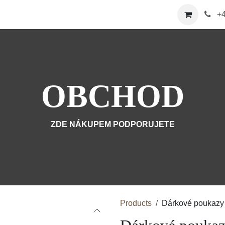
ka
E-shop
Nabídka
Více
Kontaktujte nás
+
OBCHOD
ZDE NÁKUPEM PODPORUJETE
Products
Dárkové pouka