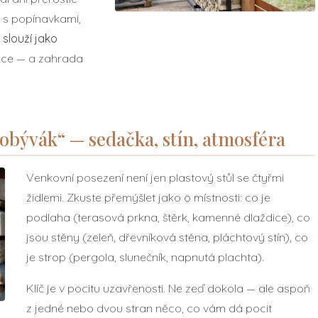
že s popínavkami,
 slouží jako
nkce — a zahrada
 obývák“ — sedačka, stín, atmosféra
Venkovní posezení není jen plastový stůl se čtyřmi
židlemi. Zkuste přemýšlet jako o místnosti: co je
podlaha (terasová prkna, štěrk, kamenné dlaždice), co
jsou stěny (zeleň, dřevníková stěna, pláchtový stín), co
je strop (pergola, slunečník, napnutá plachta).
Klíč je v pocitu uzavřenosti. Ne zeď dokola — ale aspoň
z jedné nebo dvou stran něco, co vám dá pocit