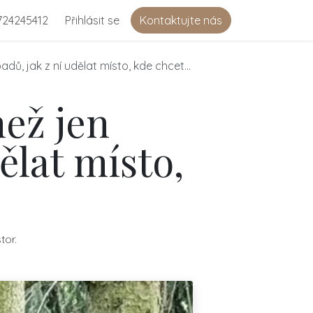
724245412
Přihlásit se
Kontaktujte nás
ů, jak z ní udělat místo, kde chcete být
než jen
ělat místo,
tor.