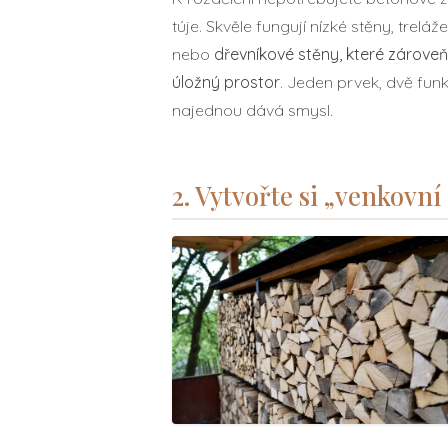
túje. Skvěle fungují nízké stěny, trelá
nebo
dřevníkové stěny, které zároveň
úložný prostor
. Jeden prvek, dvě fu
najednou dává smysl.
2. Vytvořte si „venkovní