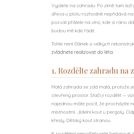
Vyjdete na zahradu. Po zimě tam leží
dřeva u plotu rozhodně nepřidává na 
pozvat přátele na víno, kde si ráno d
budou mít kde řádit.
Tohle není článek o velkých rekonstruk
zvládnete realizovat do léta
.
1. Rozdělte zahradu na 
Malá zahrada se zdá malá, protože je
otevřený prostor. Stačí ji rozdělit — vi
najednou máte pocit, že procházíte n
místnostmi. Jídelní kout u pergoly. O
křesly. Dětský kout stranou.
K rozdělení nepotřebujete betonové zd