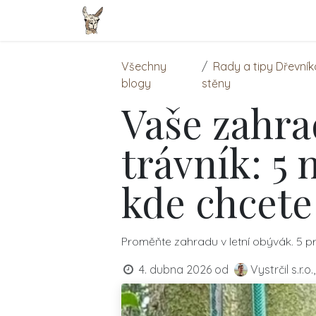
Přejít na obsah
Domovská stránka
Zvířátka
E-
Všechny
Rady a tipy Dřevní
blogy
stěny
Vaše zahrad
trávník: 5 
kde chcete
Proměňte zahradu v letní obývák. 5 pr
4. dubna 2026
od
Vystrčil s.r.