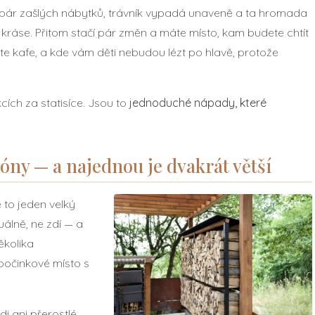
 pár zašlých nábytků, trávník vypadá unaveně a ta hromada
kráse. Přitom stačí pár změn a máte místo, kam budete chtít
áte kafe, a kde vám děti nebudou lézt po hlavě, protože
cích za statisíce. Jsou to
jednoduché nápady, které
zóny — a najednou je dvakrát větší
 to jeden velký
zuálně, ne zdí — a
ěkolika
dpočinkové místo s
i ani přerostlé