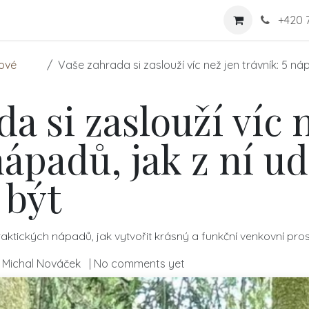
shop
Nabídka
Více
Kontaktujte nás
+
420 
kové
Vaše zahrada si zaslouží víc než jen trávník: 5 nápad
a si zaslouží víc 
nápadů, jak z ní ud
 být
aktických nápadů, jak vytvořit krásný a funkční venkovní pros
o., Michal Nováček
| No comments yet