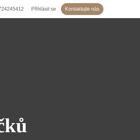
724245412
Přihlásit se
Kontaktujte nás
čků