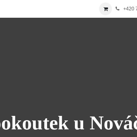
a
E-shop
Nabídka
Více
Kontaktujte nás
+
420 
okoutek u Nová