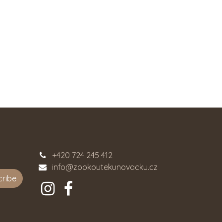
+420 724 245 412
info@zookoutekunovacku.cz
cribe