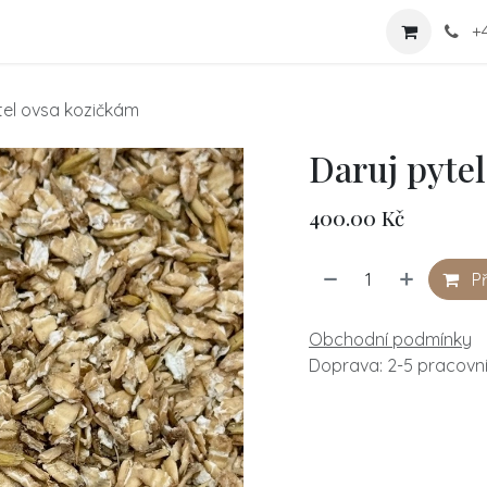
-shop
Nabídka
Více
Kontaktujte nás
+
tel ovsa kozičkám
Daruj pyte
400.00
Kč
P
Obchodní podmínky
Doprava: 2-5 pracovn