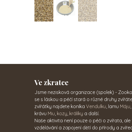
Ve zkratce
Jsme nezisková organizace (spolek) - Zookout
se s láskou a péčí stará o různé druhy zvířáte
zvířátky najdete koníka
Vendulku
, lamu
Máju
,
krávu
Miu
,
kozy
,
králíky
a další.
Naše aktivita není pouze o péči o zvířata, ale
vzdělávání a zapojení dětí do přírody a zvíře