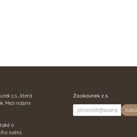
ek z.s., která
Zookoutek z.s.
k. Mezi našimi
Subs
 také o
cího světa