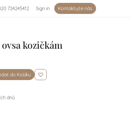
420 724245412
Sign in
Kontaktujte nás
l ovsa kozičkám
řidat do Košíku
ích dnů