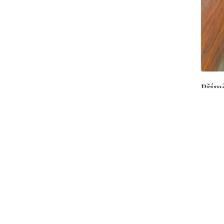
Přím
PT 
Fotk
pří