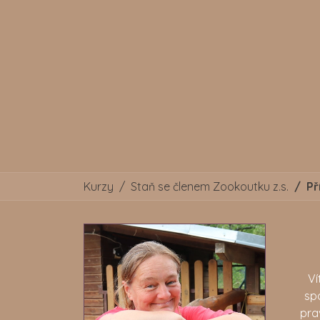
Kurzy
Staň se členem Zookoutku z.s.
Př
Ví
sp
pra