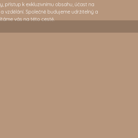
y, přístup k exkluzivnímu obsahu, účast na
ti a vzdělání. Společně budujeme udržitelný a
vítáme vás na této cestě.