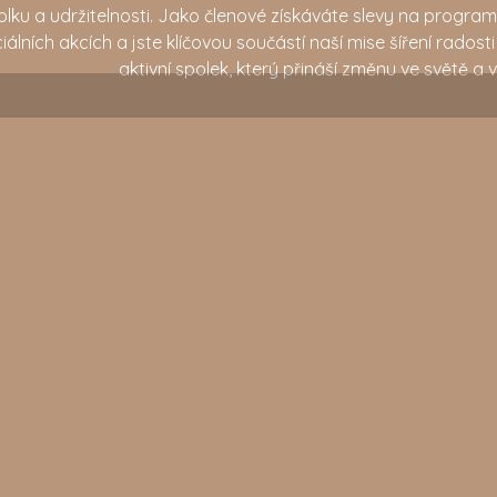
olku a udržitelnosti. Jako členové získáváte slevy na program
iálních akcích a jste klíčovou součástí naší mise šíření rados
aktivní spolek, který přináší změnu ve světě a 