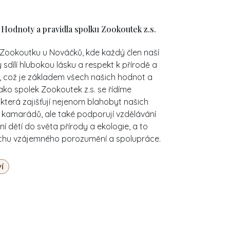
- Hodnoty a pravidla spolku Zookoutek z.s.
v Zookoutku u Nováčků, kde každý člen naší
sdílí hlubokou lásku a respekt k přírodě a
, což je základem všech našich hodnot a
Jako spolek Zookoutek z.s. se řídíme
 která zajišťují nejenom blahobyt našich
h kamarádů, ale také podporují vzdělávání
í dětí do světa přírody a ekologie, a to
chu vzájemného porozumění a spolupráce.
í