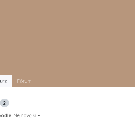
urz
Fórum
2
podle
: Nejnovější