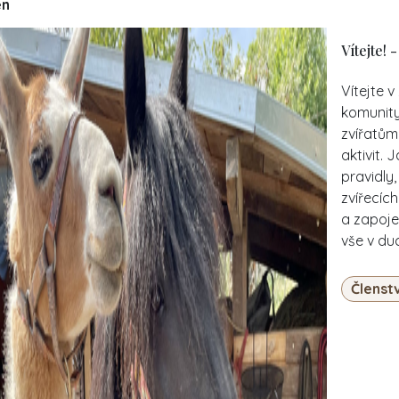
en
Vítejte! 
Vítejte 
komunity 
zvířatům
aktivit. 
pravidly,
zvířecíc
a zapojen
vše v du
Členstv