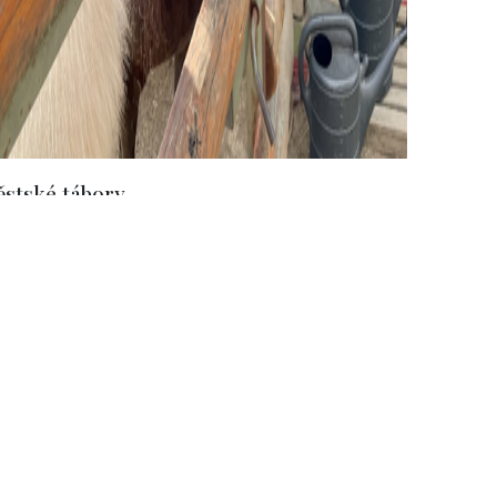
ěstské tábory
2023/1
Příměstské tábory 2024
y z prvího turnusu
Informace k příměstským
městského tábora roku 2023
táborům pro rok 2024