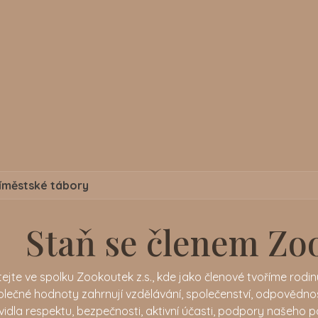
íměstské tábory
Staň se členem Zoo
tejte ve spolku Zookoutek z.s., kde jako členové tvoříme rodinu
olečné hodnoty zahrnují vzdělávání, společenství, odpovědno
vidla respektu, bezpečnosti, aktivní účasti, podpory našeho 