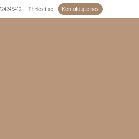
724245412
Přihlásit se
Kontaktujte nás