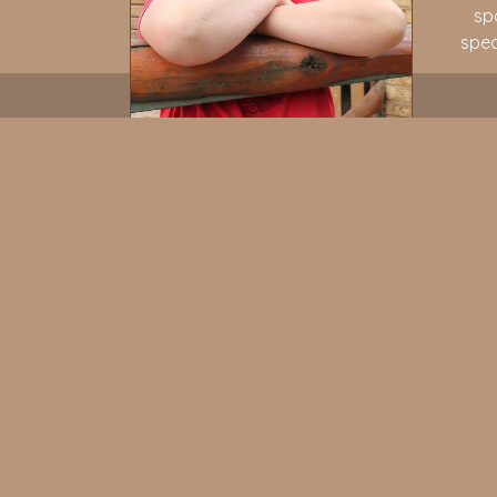
sp
spec