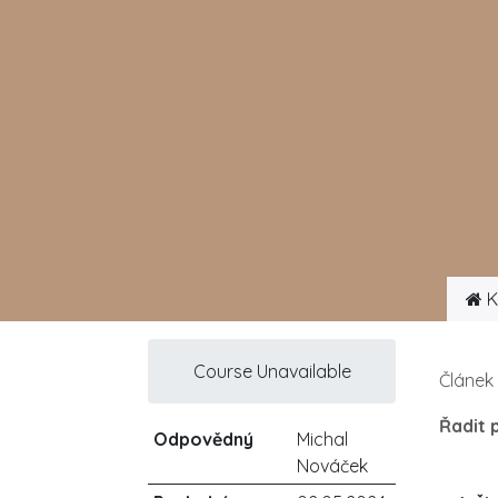
K
Course Unavailable
Článek
Řadit 
Odpovědný
Michal
Nováček