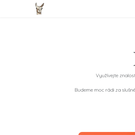
Přejít na obsah
Domovská stránka
Zvířátka
E-
Využívejte znalos
Budeme moc rádi za slušné