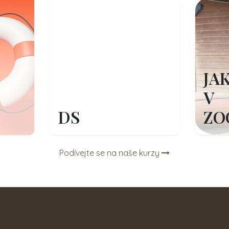
JA
V
DS
ZO
Podívejte se na naše kurzy