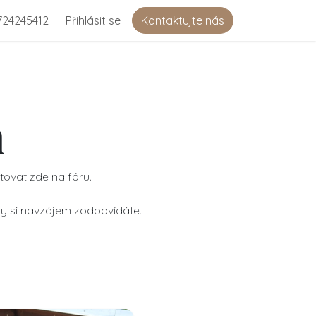
724245412
Přihlásit se
Kontaktujte nás
m
tovat zde na fóru.
y si navzájem zodpovídáte.