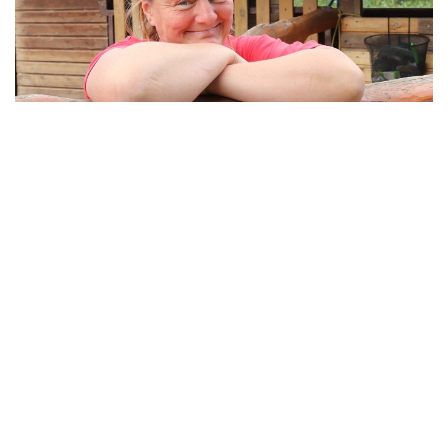
Příměstské tábory 2024
Informace k příměstským táborům pro rok 2024
Info
00:05
0
0
Zvířátka v Zookoutku
Zobrazit vše