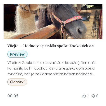
Vítejte! - Hodnoty a pravidla spolku Zookoutek z.s.
Preview
Vítejte v Zookoutku u Nováčků, kde každý člen naší
komunity sdílí hlubokou lásku a respekt k přírodě a
zvířatům, což je základem všech našich hodnot a
aktivit. Jako spolek Zookoutek z.s. se řídíme pravidly,
Členství
která zajišťují nejenom blahobyt našich zvířecích
kamarádů, ale také podporují vzdělávání a zapojení
00:05
1
0
dětí do světa přírody a ekologie, a to vše v duchu
vzájemného porozumění a spolupráce.