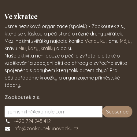
Ve zkratce
Jsme nezisková organizace (spolek) - Zookoutek z.s.,
která se s láskou a péčí stará o různé druhy zvířátek.
Mezi našimi zvířátky najdete koníka
Vendulku
, lamu
Máju
,
krávu
Miu
,
kozy
,
králíky
a další.
Naše aktivita není pouze o péči o zvířata, ale také o
vzdělávání a zapojení dětí do přírody a zvířecího světa
spojeného s pohybem který tolik dětem chybí. Pro
děti pořádáme kroužky a organizujeme příměstské
tábory.
Zookoutek z.s.
Subscribe
+420 724 245 412
info@zookoutekunovacku.cz