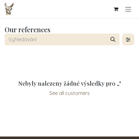
Přejít na obsah
Our references
Nebyly nalezeny žádné výsledky pro „
"
See all customers